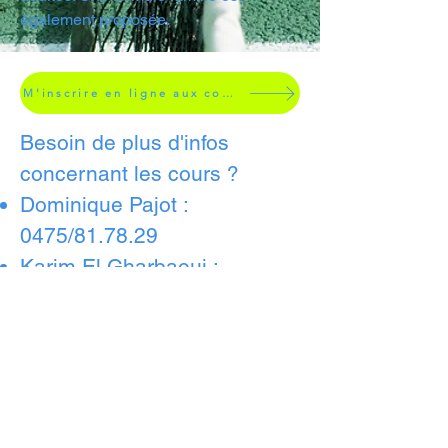
également proposée.
M'inscrire en ligne aux cours 2026 - 2027
Besoin de plus d'infos
concernant les cours ?
Dominique Pajot :
0475/81.78.29
Karim El Gharbaoui :
0497/62.20.
ecole@tcbb.be
Informations importantes
concernant les