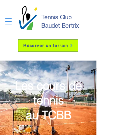
Tennis Club
Baudet Bertrix
Réserver un terrain
Les cours de
tennis
au TCBB