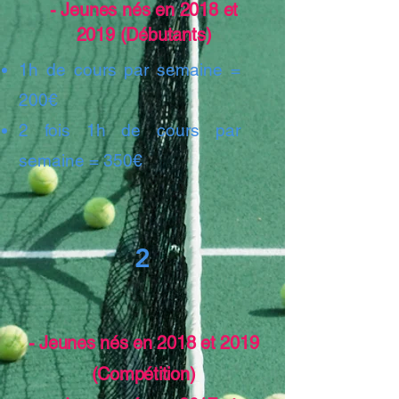
- Jeunes nés en 2018 et
2019 (Débutants)
1h de cours par semaine =
200€
2 fois 1h de cours par
semaine = 350€
2
- Jeunes nés en 2018 et 2019
(Compétition)