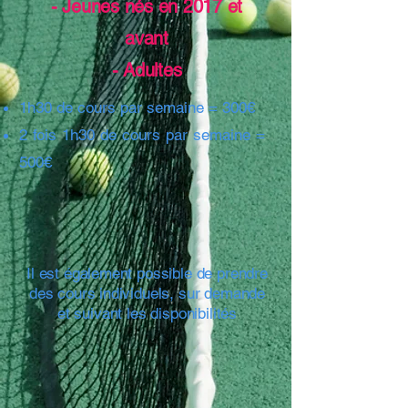
- Jeunes nés en 2017 et
avant
- Adultes
1h30 de cours par semaine = 300€
2 fois 1h30 de cours par semaine =
500€
Il est également possible de prendre
des cours individuels, sur demande
et suivant les disponibilités