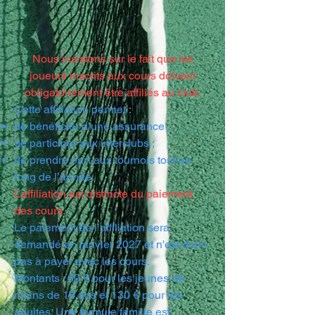
Nous insistons sur le fait que les
joueurs inscrits aux cours doivent
obligatoirement être affiliés au club.
Cette affiliation permet :
de bénéficier d’une assurance ;
de participer aux interclubs ;
de prendre part aux tournois tout au
long de l’année.
L’affiliation est distincte du paiement
des cours.
Le paiement de l’affiliation sera
demandé en janvier 2027 et n'est donc
pas à payer avec les cours.
Montants : 60 € pour les jeunes de
moins de 18 ans et 130 € pour les
adultes. Une formule famille est